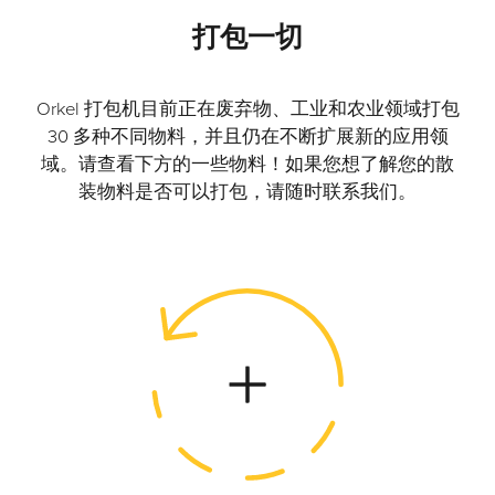
cookies,
打包一切
some
functionality
will
Orkel 打包机目前正在废弃物、工业和农业领域打包
disappear
30 多种不同物料，并且仍在不断扩展新的应用领
from the
website.
域。请查看下方的一些物料！如果您想了解您的散
装物料是否可以打包，请随时联系我们。
Marketing
By sharing
your
interests
and
behavior as
you visit our
site, you
increase the
chance of
seeing