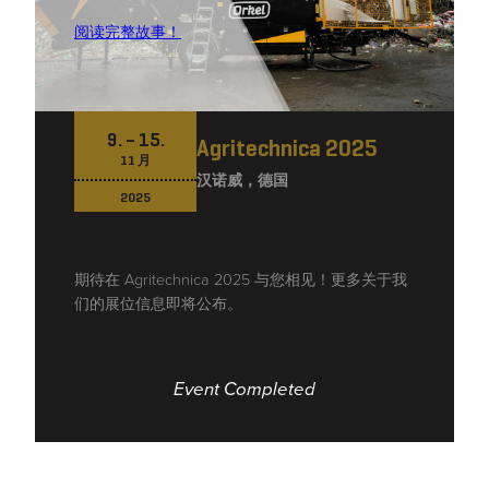
improve the
阅读完整故事！
website's
functionality
and
structure,
based on
9. – 15.
Agritechnica 2025
how the
11 月
汉诺威，德国
website is
2025
used.
期待在 Agritechnica 2025 与您相见！更多关于我
Experience
们的展位信息即将公布。
In order for
our website
to perform
as well as
Event Completed
possible
during your
visit. If you
refuse these