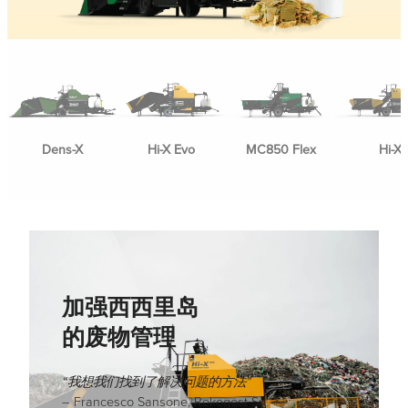
Necessary
Dens-X
Hi-X Evo
MC850 Flex
Hi-X
These
cookies are
not
optional.
They are
needed for
the website
to function.
加强西西里岛
的废物管理
Statistics
“我想我们找到了解决问题的方法”
In order for
– Francesco Sansone, Rekogest Srl.
us to