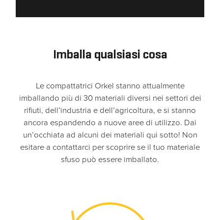
una migliore
esperienza
di
navigazione
sul nostro
Imballa qualsiasi cosa
sito durante
la tua visita.
Se rifiuti
Le compattatrici Orkel stanno attualmente
questi
imballando più di 30 materiali diversi nei settori dei
cookie,
rifiuti, dell’industria e dell’agricoltura, e si stanno
alcune
ancora espandendo a nuove aree di utilizzo. Dai
funzioni del
un’occhiata ad alcuni dei materiali qui sotto! Non
sito non
esitare a contattarci per scoprire se il tuo materiale
saranno
disponibili.
sfuso può essere imballato.
Marketing
Condividendo i
tuoi interessi e