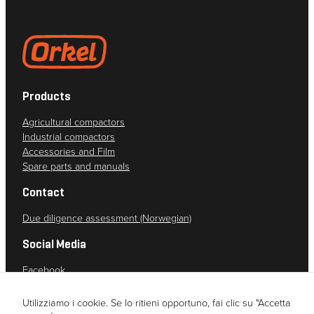
Products
Agricultural compactors
Industrial compactors
Accessories and Film
Spare parts and manuals
Contact
Due diligence assessment (Norwegian)
Social Media
Facebook
Instagram
YouTube
Utilizziamo i cookie. Se lo ritieni opportuno, fai clic su "Accetta