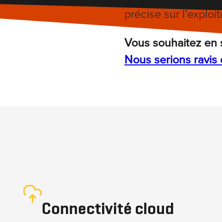
précise sur l’exploit
Vous souhaitez en sa
Nous serions ravis 
Nécessaire
Ces cookies ne
Connectivité cloud
sont pas
optionnels. Ils