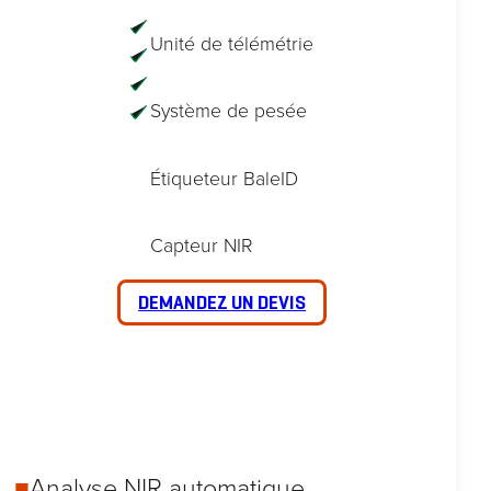
Unité de télémétrie
Système de pesée
Étiqueteur BaleID
Capteur NIR
DEMANDEZ UN DEVIS
■
Analyse NIR automatique