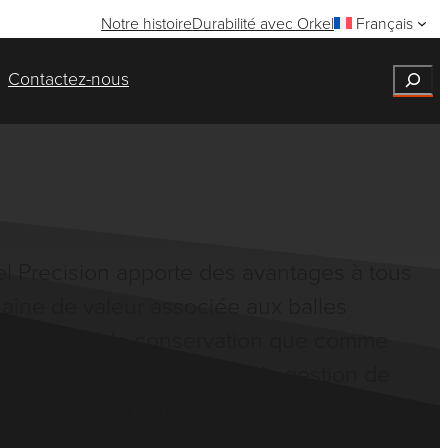
Notre histoire
Durabilité avec Orkel
Français
Search
Contactez-nous
l Precision apporte des avantages à tous
haîne de valeur associée aux balles
e méthode de conservation que comme
s possibilités s’étendent de la gestion de
 en balles à une traçabilité totale lors
onales de balles, et jusqu’à l’alimentation