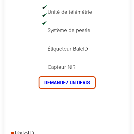
Unité de télémétrie
Système de pesée
Étiqueteur BaleID
Capteur NIR
DEMANDEZ UN DEVIS
■
BaleID