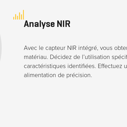
Marketing
Analyse NIR
En partageant
vos intérêts et
votre
comportement
Avec le capteur NIR intégré, vous obt
lors de votre
matériau. Décidez de l’utilisation spéc
visite sur notre
caractéristiques identifiées. Effectuez u
site, vous
alimentation de précision.
augmentez
vos chances
de voir du
contenu et
des offres
personnalisés.