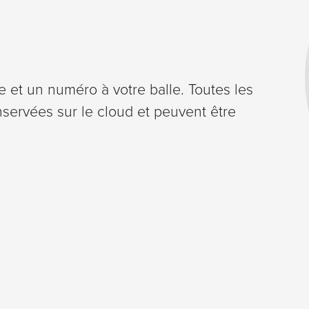
utilisation.
Expérience
Afin que notre
e et un numéro à votre balle. Toutes les
site web
servées sur le cloud et peuvent être
fonctionne de
manière
optimale
pendant votre
visite. Si vous
refusez ces
cookies,
certaines
fonctionnalités
disparaîtront
du site.