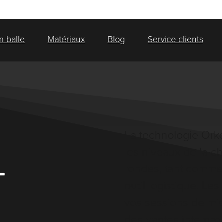
n balle
Matériaux
Blog
Service clients
La technologie Orke
les niveaux de la c
L
rondes, tant comm
outil logistique. Le
vos sessions de mise
des ventes internati