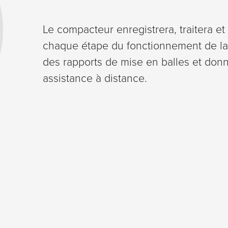
sont
nécessaires au
Le compacteur enregistrera, traitera et
fonctionnement
chaque étape du fonctionnement de la
du site web.
des rapports de mise en balles et donne
assistance à distance.
Statistiques
Afin que
nous
puissions
améliorer la
fonctionnalité
et la
structure du
site web, en
fonction de
son