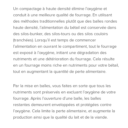
pendant votre
Un compactage à haute densité élimine l’oxygène et
visite. Si vous
conduit à une meilleure qualité de fourrage. En utilisant
refusez ces
des méthodes traditionnelles plutôt que des balles rondes
cookies,
haute densité, l’alimentation du bétail est conservée dans
certaines
des silos-bunker, des silos-tours ou des silos couloirs
fonctionnalités
(tranchées). Lorsqu’il est temps de commencer
disparaîtront
l’alimentation en ouvrant le compartiment, tout le fourrage
du site.
est exposé à l’oxygène, initiant une dégradation des
nutriments et une détérioration du fourrage. Cela résulte
en un fourrage moins riche en nutriments pour votre bétail,
Marketing
tout en augmentant la quantité de perte alimentaire.
En partageant
vos intérêts et
Par la mise en balles, vous faites en sorte que tous les
votre
nutriments sont préservés en excluant l’oxygène de votre
comportement
fourrage. Après l’ouverture d’une balle, les balles
lors de votre
restantes demeurent enveloppées et protégées contre
visite sur
l’oxygène. Cela limite la perte alimentaire, et augmente la
notre site,
production ainsi que la qualité du lait et de la viande.
vous
augmentez