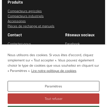
Produits
Compacteurs agricoles
Compacteurs industriels
Accessoires
Pièces de rechange et manuels
Contact
Réseaux sociaux
Contactez-nous
Facebook
Service clients
Instagram
Politique de confidentialité
YouTube
Nous utilisons des cookies. Si vous êtes d'accord, cliquez
Due diligence assessment (Norwegian)
LinkedIn
simplement sur « Tout accepter ». Vous pouvez également
choisir le type de cookies que vous souhaitez en cliquant sur
« Paramètres ».
Lire notre politique de cookies
Paramètres
Tout refuser