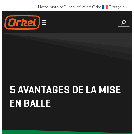
Aller
Notre histoire
Durabilité avec Orkel
Français
au
contenu
Search
5 AVANTAGES DE LA MISE
EN BALLE