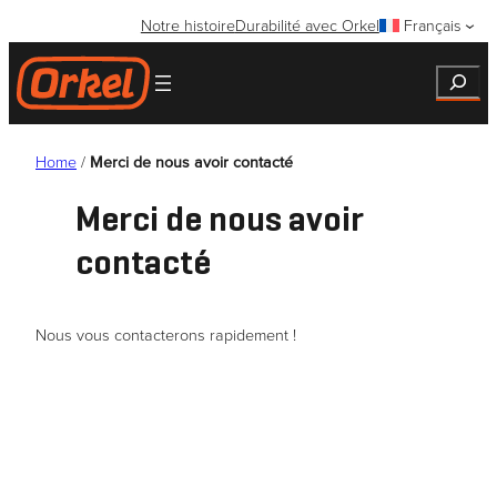
Aller
Notre histoire
Durabilité avec Orkel
Français
au
contenu
Search
Home
/
Merci de nous avoir contacté
Merci de nous avoir
contacté
Nous vous contacterons rapidement !