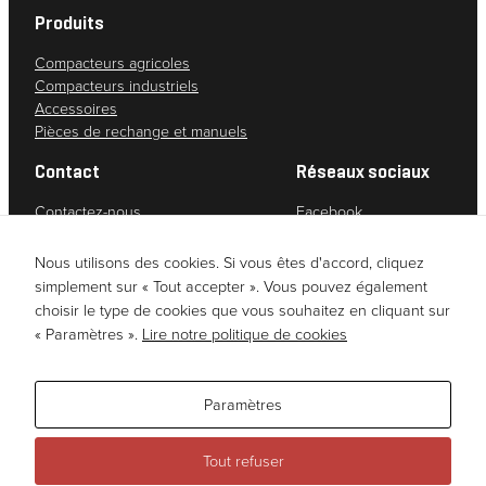
Produits
Statistiques
Compacteurs agricoles
Afin que nous
Compacteurs industriels
puissions
Accessoires
améliorer la
Pièces de rechange et manuels
fonctionnalité
et la
Contact
Réseaux sociaux
structure du
site web, en
Contactez-nous
Facebook
fonction de
Service clients
Instagram
son
Politique de confidentialité
YouTube
Nous utilisons des cookies. Si vous êtes d'accord, cliquez
utilisation.
Due diligence assessment (Norwegian)
LinkedIn
simplement sur « Tout accepter ». Vous pouvez également
choisir le type de cookies que vous souhaitez en cliquant sur
« Paramètres ».
Lire notre politique de cookies
Expérience
Afin que notre
site web
Paramètres
fonctionne de
manière
Tout refuser
optimale