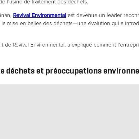
 de l’usine de traitement des déchets.
sont
ainan,
Revival Environmental
est devenue un leader reconn
nécessaires au
et la mise en balles des déchets—une évolution qui a intro
fonctionnement
du site web.
nt de Revival Environmental, a expliqué comment l’entrep
Statistiques
Afin que
 de déchets et préoccupations environ
nous
puissions
améliorer la
fonctionnalité
et la
structure du
site web, en
fonction de
son