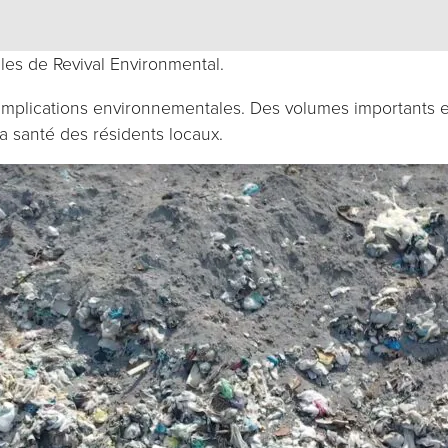
Marketing
les de Revival Environmental.
En partageant
s implications environnementales. Des volumes importants 
vos intérêts et
 la santé des résidents locaux.
votre
comportement
lors de votre
visite sur notre
site, vous
augmentez
vos chances
de voir du
contenu et
des offres
personnalisés.