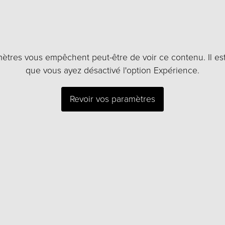
utilisation.
Expérience
ètres vous empêchent peut-être de voir ce contenu. Il es
Afin que notre
que vous ayez désactivé l'option Expérience.
site web
fonctionne de
manière
Revoir vos paramètres
optimale
pendant votre
visite. Si vous
refusez ces
cookies,
certaines
fonctionnalités
disparaîtront
du site.