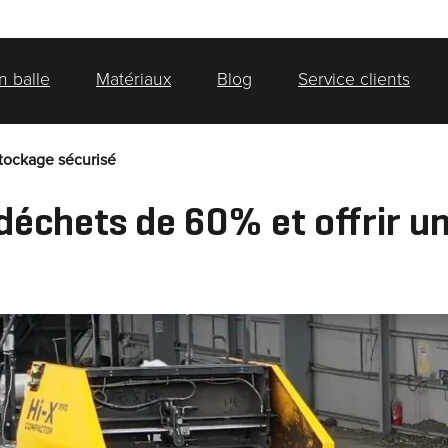
n balle
Matériaux
Blog
Service clients
stockage sécurisé
déchets de 60% et offrir u