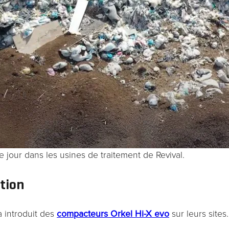
 jour dans les usines de traitement de Revival.
ution
 introduit des
compacteurs Orkel Hi-X evo
sur leurs sites.