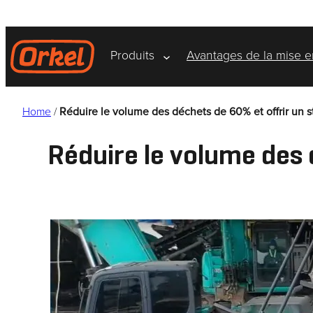
Aller
au
contenu
Produits
Avantages de la mise e
Home
/
Réduire le volume des déchets de 60% et offrir un 
Réduire le volume des 