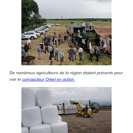
De nombreux agriculteurs de la région étaient présents pour
Nécessaire
voir le
compacteur Orkel en action.
Ces cookies ne
sont pas
optionnels. Ils
sont
nécessaires au
fonctionnement
du site web.