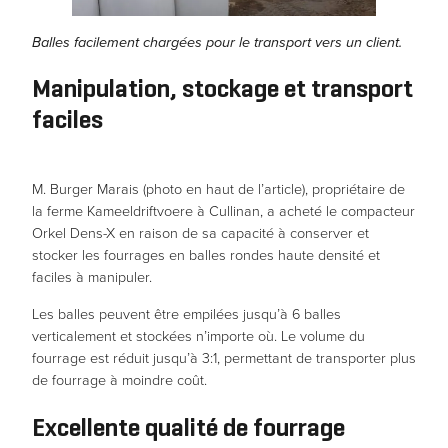
Statistiques
Balles facilement chargées pour le transport vers un client.
Afin que nous
puissions
Manipulation, stockage et transport
améliorer la
faciles
fonctionnalité
et la
structure du
M. Burger Marais (photo en haut de l’article), propriétaire de
site web, en
la ferme Kameeldriftvoere à Cullinan, a acheté le compacteur
fonction de
Orkel Dens-X en raison de sa capacité à conserver et
son
stocker les fourrages en balles rondes haute densité et
utilisation.
faciles à manipuler.
Les balles peuvent être empilées jusqu’à 6 balles
Expérience
verticalement et stockées n’importe où. Le volume du
Afin que notre
fourrage est réduit jusqu’à 3:1, permettant de transporter plus
site web
de fourrage à moindre coût.
fonctionne de
manière
Excellente qualité de fourrage
optimale