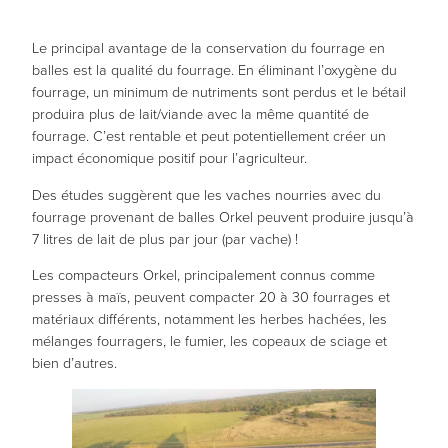
pendant votre
visite. Si vous
Le principal avantage de la conservation du fourrage en
refusez ces
balles est la qualité du fourrage. En éliminant l’oxygène du
cookies,
fourrage, un minimum de nutriments sont perdus et le bétail
certaines
produira plus de lait/viande avec la même quantité de
fonctionnalités
fourrage. C’est rentable et peut potentiellement créer un
disparaîtront
impact économique positif pour l’agriculteur.
du site.
Des études suggèrent que les vaches nourries avec du
fourrage provenant de balles Orkel peuvent produire jusqu’à
Marketing
7 litres de lait de plus par jour (par vache) !
En partageant
Les compacteurs Orkel, principalement connus comme
vos intérêts et
presses à maïs, peuvent compacter 20 à 30 fourrages et
votre
matériaux différents, notamment les herbes hachées, les
comportement
mélanges fourragers, le fumier, les copeaux de sciage et
lors de votre
bien d’autres.
visite sur
notre site,
vous
augmentez