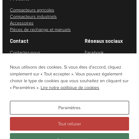
Compacteurs agricoles
Compacteurs industriels
Accessoires
Pièces de rechange et manuels
Contact
Réseaux sociaux
Contactez-nous
Facebook
Service clients
Instagram
Politique de confidentialité
YouTube
Nous utilisons des cookies. Si vous êtes d'accord, cliquez
Due diligence assessment (Norwegian)
LinkedIn
simplement sur « Tout accepter ». Vous pouvez également
choisir le type de cookies que vous souhaitez en cliquant sur
« Paramètres ».
Lire notre politique de cookies
Paramètres
Tout refuser
Ce site est enregistré sur
wpml.org
comme site de développement. Passez à