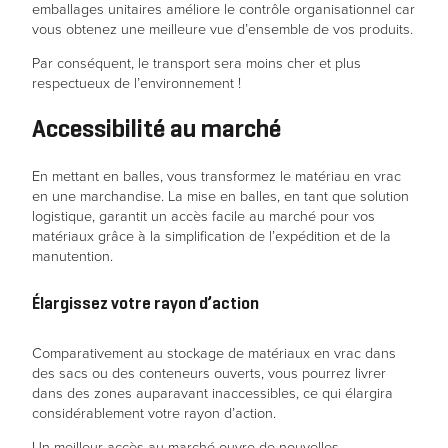
emballages unitaires améliore le contrôle organisationnel car
puissions
vous obtenez une meilleure vue d’ensemble de vos produits.
améliorer la
fonctionnalité
Par conséquent, le transport sera moins cher et plus
et la
respectueux de l’environnement !
structure du
site web, en
Accessibilité au marché
fonction de
son
utilisation.
En mettant en balles, vous transformez le matériau en vrac
en une marchandise. La mise en balles, en tant que solution
logistique, garantit un accès facile au marché pour vos
matériaux grâce à la simplification de l’expédition et de la
Expérience
manutention.
Afin que notre
site web
fonctionne de
Élargissez votre rayon d’action
manière
optimale
Comparativement au stockage de matériaux en vrac dans
pendant votre
des sacs ou des conteneurs ouverts, vous pourrez livrer
visite. Si vous
dans des zones auparavant inaccessibles, ce qui élargira
refusez ces
considérablement votre rayon d’action.
cookies,
certaines
Un meilleur accès au marché ouvre de nouvelles