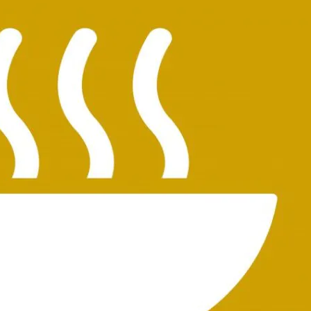
werden
einige
Funktionen
auf der
Website
nicht mehr
verfügbar
sein.
Marketing
Indem Sie Ihre
Interessen und Ihr
Verhalten beim
Besuch unserer
Website mitteilen,
erhöhen Sie die
Wahrscheinlichkeit,