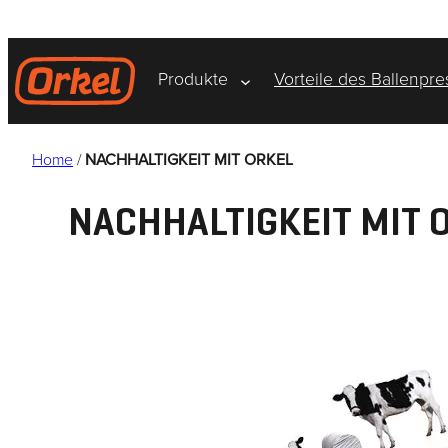
Zum
Inhalt
springen
Produkte
Vorteile des Ballenpr
Home
/
NACHHALTIGKEIT MIT ORKEL
NACHHALTIGKEIT MIT 