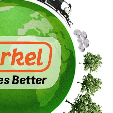
Erforderlich
Diese
Cookies sind
nicht
optional. Sie
werden
benötigt,