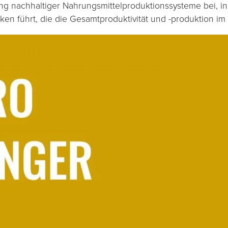
ung nachhaltiger Nahrungsmittelproduktionssysteme bei, ind
ken führt, die die Gesamtproduktivität und -produktion im
Erleben
Sie
Damit
unsere
Website
während
Ihres
Besuchs so
gut wie
möglich
funktioniert.
Wenn Sie
diese
Cookies
ablehnen,