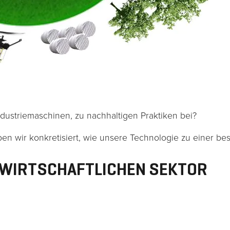
damit die
Website
funktioniert.
Statistik
Damit wir die
Funktionalität
ndustriemaschinen, zu nachhaltigen Praktiken bei?
und die
Struktur der
en wir konkretisiert, wie unsere Technologie zu einer bes
Website
verbessern
DWIRTSCHAFTLICHEN SEKTOR
können,
basierend
auf der
Nutzung der
Website.