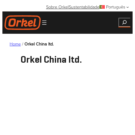
Saltar
Sobre Orkel
Sustentabilidade
Português
para
o
Search
conteúdo
Home
/
Orkel China ltd.
Orkel China ltd.