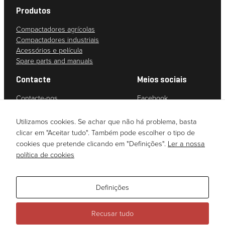
Estatísticas
Produtos
Para
Compactadores agrícolas
podermos
Compactadores industriais
melhorar a
Acessórios e película
funcionalidade
Spare parts and manuals
e a estrutura
do sítio Web,
Contacte
Meios sociais
com base na
forma como o
Contacte-nos
Facebook
sítio Web é
Serviço ao cliente
Instagram
utilizado.
Política de privacidade
YouTube
Utilizamos cookies. Se achar que não há problema, basta
Due diligence assessment (Norwegian)
LinkedIn
clicar em "Aceitar tudo". Também pode escolher o tipo de
cookies que pretende clicando em "Definições".
Ler a nossa
Experiência
política de cookies
Para que o
nosso sítio Web
Definições
tenha o melhor
desempenho
possível
Recusar tudo
durante a sua