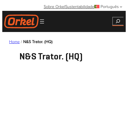
Saltar
Sobre Orkel
Sustentabilidade
Português
para
o
Search
conteúdo
Home
/
N&S Trator. (HQ)
N&S Trator. (HQ)