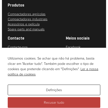
Estatísticas
Produtos
Para
Compactadores agrícolas
podermos
Compactadores industriais
melhorar a
Acessórios e película
funcionalidade
Spare parts and manuals
e a estrutura
do sítio Web,
Contacte
Meios sociais
com base na
forma como o
Contacte-nos
Facebook
sítio Web é
Serviço ao cliente
Instagram
utilizado.
Política de privacidade
YouTube
Utilizamos cookies. Se achar que não há problema, basta
Due diligence assessment (Norwegian)
LinkedIn
clicar em "Aceitar tudo". Também pode escolher o tipo de
cookies que pretende clicando em "Definições".
Ler a nossa
Experiência
política de cookies
Para que o
nosso sítio Web
Definições
tenha o melhor
desempenho
possível
Recusar tudo
durante a sua