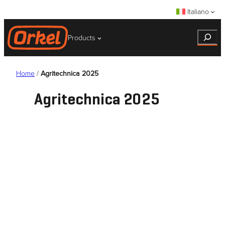
Vai
Italiano
al
contenuto
Search
Products
Home
/
Agritechnica 2025
Agritechnica 2025