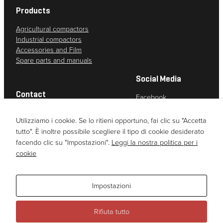
Per
Products
consentirci
Agricultural compactors
di
Industrial compactors
migliorare
Accessories and Film
la
Spare parts and manuals
funzionalità
e la
Social Media
struttura
Contact
del sito
Facebook
web, in
Instagram
Due diligence assessment (Norwegian)
base
YouTube
Utilizziamo i cookie. Se lo ritieni opportuno, fai clic su "Accetta
LinkedIn
all'utilizzo
tutto". È inoltre possibile scegliere il tipo di cookie desiderato
del sito
facendo clic su "Impostazioni".
Leggi la nostra politica per i
web
cookie
stesso.
Impostazioni
Esperienza
Per
Rifiuta tutto
permettere