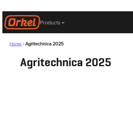
Ga
naar
de
Products
inhoud
Home
/
Agritechnica 2025
Agritechnica 2025