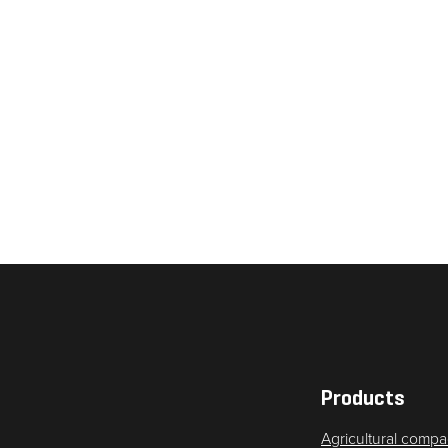
Noodzakelijk
Deze cookies
zijn niet
optioneel. Ze
zijn nodig
voor de site
om te
functioneren.
Products
Statistieken
Agricultural compa